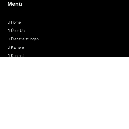
Menü
Home
Über Uns
Dienstleistungen
Karriere
Kontakt
Dienstleistungen
Objekt- und Werkschutz
Empfangs- und Pfortendienst
Baustellenbewachung
Brandwache
Revierdienst