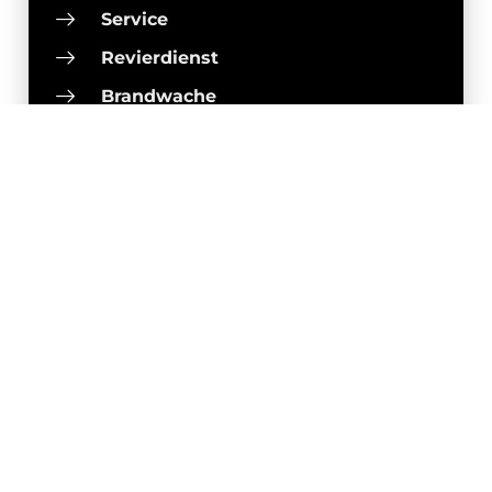
Service
Revierdienst
Brandwache
Sicherheitskonzepte
Sicher heute Sorgenfrei morgen
Weissschild
Jetzt Kontakt aufnehmen