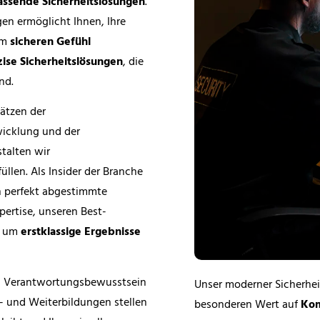
ssende Sicherheitslösungen
.
en ermöglicht Ihnen, Ihre
em
sicheren Gefühl
zise Sicherheitslösungen
, die
nd.
ätzen der
wicklung und der
stalten wir
üllen. Als Insider der Branche
 perfekt abgestimmte
ertise, unseren Best-
t, um
erstklassige Ergebnisse
, Verantwortungsbewusstsein
Unser moderner Sicherheit
- und Weiterbildungen stellen
besonderen Wert auf
Kom